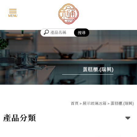
蛋糕櫃.(瑞興)
首頁
>
展示玻璃冰箱
>
蛋糕櫃.(瑞興)
產品分類