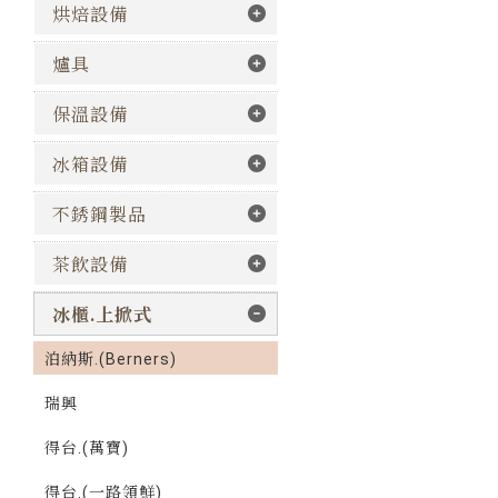
烘焙設備
爐具
保溫設備
冰箱設備
不銹鋼製品
茶飲設備
冰櫃.上掀式
泊納斯.(Berners)
瑞興
得台.(萬寶)
得台.(一路領鮮)