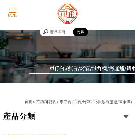
車仔台.(煎台/烤箱/油炸機/海產爐/關
首頁
>
不銹鋼製品
>
車仔台.(煎台/烤箱/油炸機/海產爐/關東煮)
產品分類