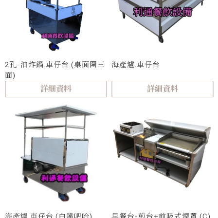
2孔-油炸鍋.車仔台.(桌面圍三
海產爐.車仔台
面)
詳細資料
詳細資料
海產爐.車仔台.(白鐵吧咍)
早餐台-煎台+前吸式煙罩.(C)