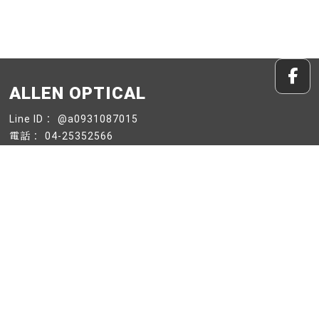
@a0931087015
04-25352566
0931-087015
a25352566@gmail.com
台中市潭子區崇德路4段55號
關於我們
產品賣場
購物流程
最新消息
聯絡我們
餐飲設備買賣
台中餐飲設備買賣
潭子餐飲設備買賣
北屯餐飲設備買賣
餐飲設備廠商
Designed by
揚京快客
Copyright © 2026
..
累積人氣: 196643