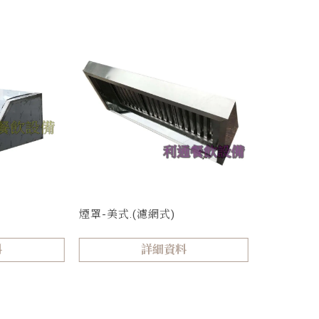
煙罩-美式.(濾網式)
料
詳細資料