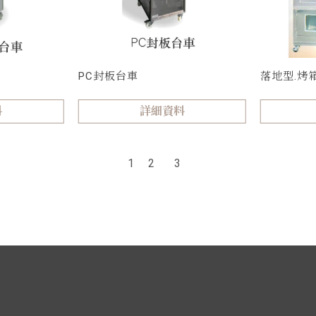
PC封板台車
落地型.烤箱
料
詳細資料
1
2
3